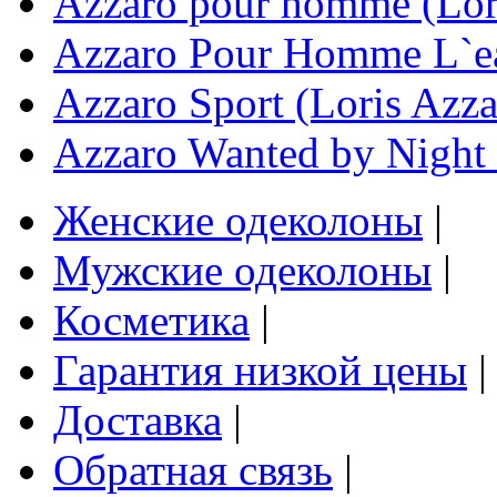
Azzaro pour homme (Lor
Azzaro Pour Homme L`ea
Azzaro Sport (Loris Azza
Azzaro Wanted by Night 
Женские одеколоны
|
Мужские одеколоны
|
Косметика
|
Гарантия низкой цены
|
Доставка
|
Обратная связь
|