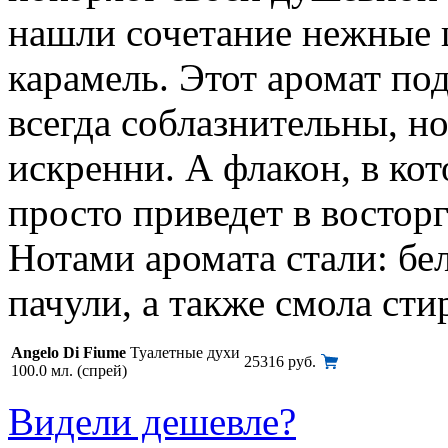
нашли сочетание нежные 
карамель. Этот аромат по
всегда соблазнительны, н
искренни. А флакон, в ко
просто приведет в востор
Нотами аромата стали: бел
пачули, а также смола сти
Angelo Di Fiume
Туалетные духи
25316 руб.
100.0 мл. (спрей)
Видели дешевле?