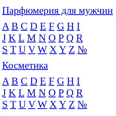
Парфюмерия для мужчин
A
B
C
D
E
F
G
H
I
J
K
L
M
N
O
P
Q
R
S
T
U
V
W
X
Y
Z
№
Косметика
A
B
C
D
E
F
G
H
I
J
K
L
M
N
O
P
Q
R
S
T
U
V
W
X
Y
Z
№