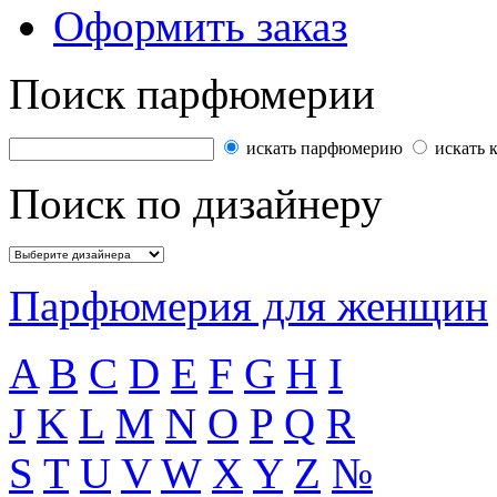
Оформить заказ
Поиск парфюмерии
искать парфюмерию
искать 
Поиск по дизайнеру
Парфюмерия для женщин
A
B
C
D
E
F
G
H
I
J
K
L
M
N
O
P
Q
R
S
T
U
V
W
X
Y
Z
№