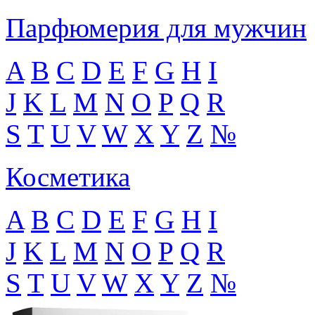
Парфюмерия для мужчин
A
B
C
D
E
F
G
H
I
J
K
L
M
N
O
P
Q
R
S
T
U
V
W
X
Y
Z
№
Косметика
A
B
C
D
E
F
G
H
I
J
K
L
M
N
O
P
Q
R
S
T
U
V
W
X
Y
Z
№