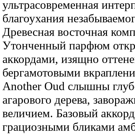
ультрасовременная интер
благоухания незабываемог
Древесная восточная комп
Утонченный парфюм откр
аккордами, изящно оттен
бергамотовыми вкраплени
Another Oud слышны глуб
агарового дерева, завор
величием. Базовый аккорд
грациозными бликами амб