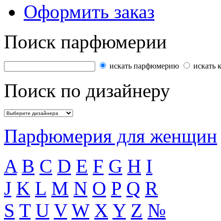
Оформить заказ
Поиск парфюмерии
искать парфюмерию
искать 
Поиск по дизайнеру
Парфюмерия для женщин
A
B
C
D
E
F
G
H
I
J
K
L
M
N
O
P
Q
R
S
T
U
V
W
X
Y
Z
№