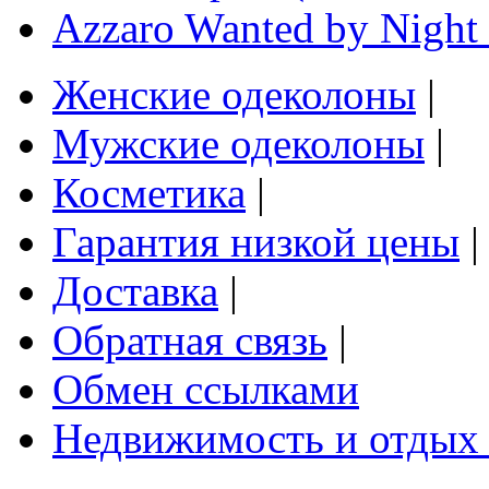
Azzaro Wanted by Night 
Женские одеколоны
|
Мужские одеколоны
|
Косметика
|
Гарантия низкой цены
|
Доставка
|
Обратная связь
|
Обмен ссылками
Недвижимость и отдых