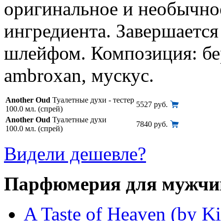
оригинальное и необычно
ингредиента. Завершаетс
шлейфом. Композиция: бер
ambroxan, мускус.
Another Oud
Туалетные духи - тестер
5527 руб.
100.0 мл. (спрей)
Another Oud
Туалетные духи
7840 руб.
100.0 мл. (спрей)
Видели дешевле?
Парфюмерия для мужчи
A Taste of Heaven (by Ki