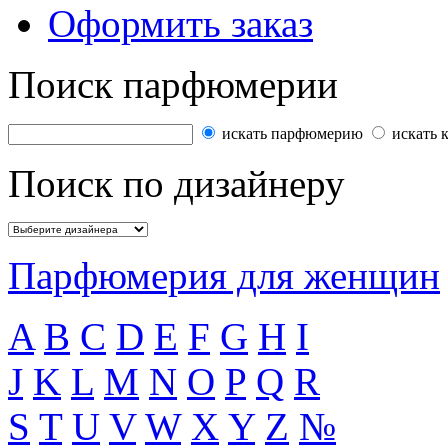
Оформить заказ
Поиск парфюмерии
искать парфюмерию
искать 
Поиск по дизайнеру
Парфюмерия для женщин
A
B
C
D
E
F
G
H
I
J
K
L
M
N
O
P
Q
R
S
T
U
V
W
X
Y
Z
№