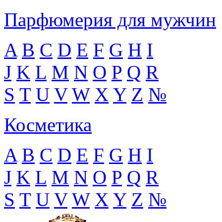
Парфюмерия для мужчин
A
B
C
D
E
F
G
H
I
J
K
L
M
N
O
P
Q
R
S
T
U
V
W
X
Y
Z
№
Косметика
A
B
C
D
E
F
G
H
I
J
K
L
M
N
O
P
Q
R
S
T
U
V
W
X
Y
Z
№