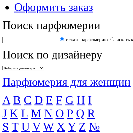
Оформить заказ
Поиск парфюмерии
искать парфюмерию
искать 
Поиск по дизайнеру
Парфюмерия для женщин
A
B
C
D
E
F
G
H
I
J
K
L
M
N
O
P
Q
R
S
T
U
V
W
X
Y
Z
№