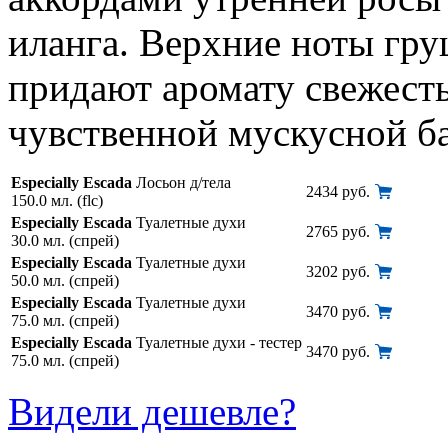
иланга. Верхние ноты гру
придают аромату свежест
чувственной мускусной ба
Especially Escada
Лосьон д/тела
2434 руб.
150.0 мл. (flc)
Especially Escada
Туалетные духи
2765 руб.
30.0 мл. (спрей)
Especially Escada
Туалетные духи
3202 руб.
50.0 мл. (спрей)
Especially Escada
Туалетные духи
3470 руб.
75.0 мл. (спрей)
Especially Escada
Туалетные духи - тестер
3470 руб.
75.0 мл. (спрей)
Видели дешевле?