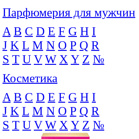
Парфюмерия для мужчин
A
B
C
D
E
F
G
H
I
J
K
L
M
N
O
P
Q
R
S
T
U
V
W
X
Y
Z
№
Косметика
A
B
C
D
E
F
G
H
I
J
K
L
M
N
O
P
Q
R
S
T
U
V
W
X
Y
Z
№