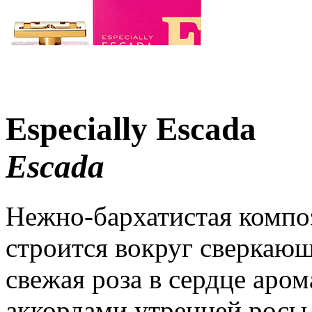
Especially Escada
Escada
Нежно-бархатистая композ
строится вокруг сверкающ
свежая роза в сердце аро
аккордами утренней росы 