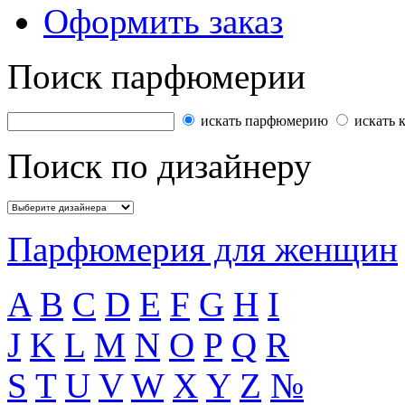
Оформить заказ
Поиск парфюмерии
искать парфюмерию
искать 
Поиск по дизайнеру
Парфюмерия для женщин
A
B
C
D
E
F
G
H
I
J
K
L
M
N
O
P
Q
R
S
T
U
V
W
X
Y
Z
№