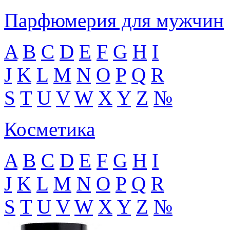
Парфюмерия для мужчин
A
B
C
D
E
F
G
H
I
J
K
L
M
N
O
P
Q
R
S
T
U
V
W
X
Y
Z
№
Косметика
A
B
C
D
E
F
G
H
I
J
K
L
M
N
O
P
Q
R
S
T
U
V
W
X
Y
Z
№