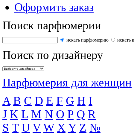
Оформить заказ
Поиск парфюмерии
искать парфюмерию
искать 
Поиск по дизайнеру
Парфюмерия для женщин
A
B
C
D
E
F
G
H
I
J
K
L
M
N
O
P
Q
R
S
T
U
V
W
X
Y
Z
№