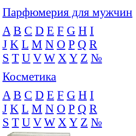
Парфюмерия для мужчин
A
B
C
D
E
F
G
H
I
J
K
L
M
N
O
P
Q
R
S
T
U
V
W
X
Y
Z
№
Косметика
A
B
C
D
E
F
G
H
I
J
K
L
M
N
O
P
Q
R
S
T
U
V
W
X
Y
Z
№