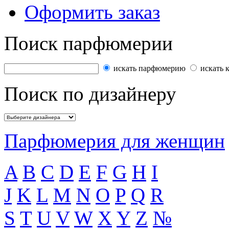
Оформить заказ
Поиск парфюмерии
искать парфюмерию
искать 
Поиск по дизайнеру
Парфюмерия для женщин
A
B
C
D
E
F
G
H
I
J
K
L
M
N
O
P
Q
R
S
T
U
V
W
X
Y
Z
№