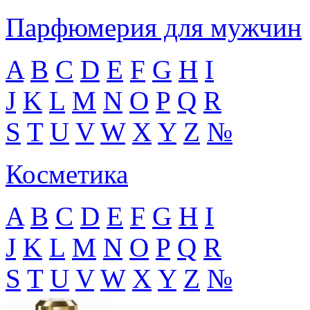
Парфюмерия для мужчин
A
B
C
D
E
F
G
H
I
J
K
L
M
N
O
P
Q
R
S
T
U
V
W
X
Y
Z
№
Косметика
A
B
C
D
E
F
G
H
I
J
K
L
M
N
O
P
Q
R
S
T
U
V
W
X
Y
Z
№