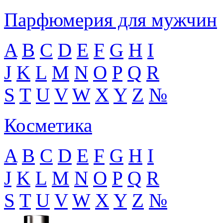
Парфюмерия для мужчин
A
B
C
D
E
F
G
H
I
J
K
L
M
N
O
P
Q
R
S
T
U
V
W
X
Y
Z
№
Косметика
A
B
C
D
E
F
G
H
I
J
K
L
M
N
O
P
Q
R
S
T
U
V
W
X
Y
Z
№