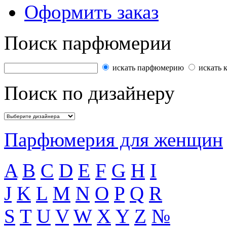
Оформить заказ
Поиск парфюмерии
искать парфюмерию
искать 
Поиск по дизайнеру
Парфюмерия для женщин
A
B
C
D
E
F
G
H
I
J
K
L
M
N
O
P
Q
R
S
T
U
V
W
X
Y
Z
№