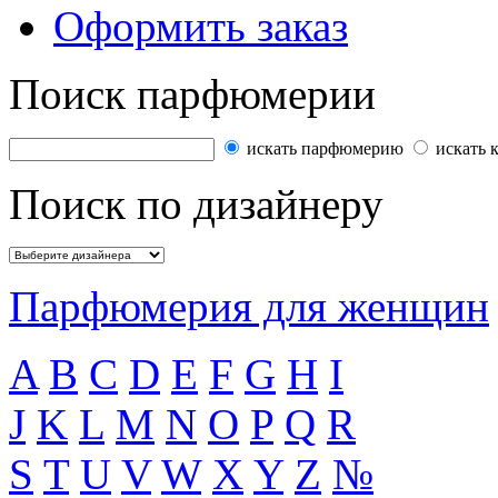
Оформить заказ
Поиск парфюмерии
искать парфюмерию
искать 
Поиск по дизайнеру
Парфюмерия для женщин
A
B
C
D
E
F
G
H
I
J
K
L
M
N
O
P
Q
R
S
T
U
V
W
X
Y
Z
№