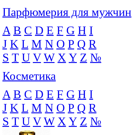
Парфюмерия для мужчин
A
B
C
D
E
F
G
H
I
J
K
L
M
N
O
P
Q
R
S
T
U
V
W
X
Y
Z
№
Косметика
A
B
C
D
E
F
G
H
I
J
K
L
M
N
O
P
Q
R
S
T
U
V
W
X
Y
Z
№