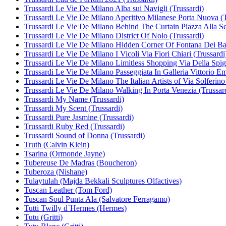
Trussardi Le Vie De Milano Alba sui Navigli (Trussardi)
Trussardi Le Vie De Milano Aperitivo Milanese Porta Nuova (T
Trussardi Le Vie De Milano Behind The Curtain Piazza Alla Sc
Trussardi Le Vie De Milano District Of Nolo (Trussardi)
Trussardi Le Vie De Milano Hidden Corner Of Fontana Dei Bac
Trussardi Le Vie De Milano I Vicoli Via Fiori Chiari (Trussardi
Trussardi Le Vie De Milano Limitless Shopping Via Della Spig
Trussardi Le Vie De Milano Passeggiata In Galleria Vittorio Em
Trussardi Le Vie De Milano The Italian Artists of Via Solferino
Trussardi Le Vie De Milano Walking In Porta Venezia (Trussar
Trussardi My Name (Trussardi)
Trussardi My Scent (Trussardi)
Trussardi Pure Jasmine (Trussardi)
Trussardi Ruby Red (Trussardi)
Trussardi Sound of Donna (Trussardi)
Truth (Calvin Klein)
Tsarina (Ormonde Jayne)
Tubereuse De Madras (Boucheron)
Tuberoza (Nishane)
Tulaytulah (Majda Bekkali Sculptures Olfactives)
Tuscan Leather (Tom Ford)
Tuscan Soul Punta Ala (Salvatore Ferragamo)
Tutti Twilly d`Hermes (Hermes)
Tutu (Gritti)