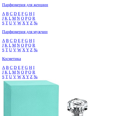
Парфюмерия для женщин
A
B
C
D
E
F
G
H
I
J
K
L
M
N
O
P
Q
R
S
T
U
V
W
X
Y
Z
№
Парфюмерия для мужчин
A
B
C
D
E
F
G
H
I
J
K
L
M
N
O
P
Q
R
S
T
U
V
W
X
Y
Z
№
Косметика
A
B
C
D
E
F
G
H
I
J
K
L
M
N
O
P
Q
R
S
T
U
V
W
X
Y
Z
№