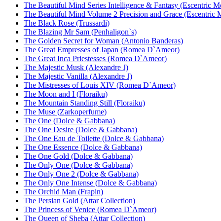
The Beautiful Mind Series Intelligence & Fantasy (Escentric M
The Beautiful Mind Volume 2 Precision and Grace (Escentric 
The Black Rose (Trussardi)
The Blazing Mr Sam (Penhaligon`s)
The Golden Secret for Woman (Antonio Banderas)
The Great Empresses of Japan (Romea D`Ameor)
The Great Inca Priestesses (Romea D`Ameor)
The Majestic Musk (Alexandre J)
The Majestic Vanilla (Alexandre J)
The Mistresses of Louis XIV (Romea D`Ameor)
The Moon and I (Floraiku)
The Mountain Standing Still (Floraiku)
The Muse (Zarkoperfume)
The One (Dolce & Gabbana)
The One Desire (Dolce & Gabbana)
The One Eau de Toilette (Dolce & Gabbana)
The One Essence (Dolce & Gabbana)
The One Gold (Dolce & Gabbana)
The Only One (Dolce & Gabbana)
The Only One 2 (Dolce & Gabbana)
The Only One Intense (Dolce & Gabbana)
The Orchid Man (Frapin)
The Persian Gold (Attar Collection)
The Princess of Venice (Romea D`Ameor)
The Queen of Sheba (Attar Collection)