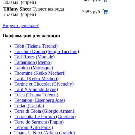
30.0 мл. (спрей)
Tiffany Sheer
Туалетная вода
7583 руб.
75.0 мл. (спрей)
Видели дешевле?
Парфюмерия для женщин
Tabit (Tiziana Terenzi)
Tacchini Donna (Sergio Tacchini)
Taif Roses (Montale)
Tamarindo (Memo)
Tamima (Moresque)
Taormine (Keiko Mecheri)
Tarifa (Keiko Mecheri)
Tartine et Chocolat (Givenchy)
Ta`if (Ormonde Jayne)
Telea (Tiziana Terenzi)
Tentation (Eisenberg Jose)
Teriaq (Lattafa)
Terra di Gioia (Giorgio Armani)
Terracotta Le Parfum (Guerlain)
Terre de Sarment (Frapin)
Terroni (Orto Parisi)
Thank U Next (Ariana Grande)