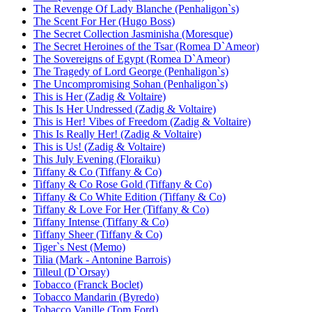
The Revenge Of Lady Blanche (Penhaligon`s)
The Scent For Her (Hugo Boss)
The Secret Collection Jasminisha (Moresque)
The Secret Heroines of the Tsar (Romea D`Ameor)
The Sovereigns of Egypt (Romea D`Ameor)
The Tragedy of Lord George (Penhaligon`s)
The Uncompromising Sohan (Penhaligon`s)
This is Her (Zadig & Voltaire)
This Is Her Undressed (Zadig & Voltaire)
This is Her! Vibes of Freedom (Zadig & Voltaire)
This Is Really Her! (Zadig & Voltaire)
This is Us! (Zadig & Voltaire)
This July Evening (Floraiku)
Tiffany & Co (Tiffany & Co)
Tiffany & Co Rose Gold (Tiffany & Co)
Tiffany & Co White Edition (Tiffany & Co)
Tiffany & Love For Her (Tiffany & Co)
Tiffany Intense (Tiffany & Co)
Tiffany Sheer (Tiffany & Co)
Tiger`s Nest (Memo)
Tilia (Mark - Antonine Barrois)
Tilleul (D`Orsay)
Tobacco (Franck Boclet)
Tobacco Mandarin (Byredo)
Tobacco Vanille (Tom Ford)