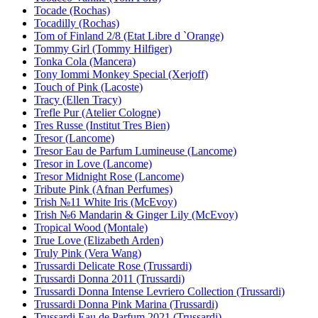
Tocade (Rochas)
Tocadilly (Rochas)
Tom of Finland 2/8 (Etat Libre d `Orange)
Tommy Girl (Tommy Hilfiger)
Tonka Cola (Mancera)
Tony Iommi Monkey Special (Xerjoff)
Touch of Pink (Lacoste)
Tracy (Ellen Tracy)
Trefle Pur (Atelier Cologne)
Tres Russe (Institut Tres Bien)
Tresor (Lancome)
Tresor Eau de Parfum Lumineuse (Lancome)
Tresor in Love (Lancome)
Tresor Midnight Rose (Lancome)
Tribute Pink (Afnan Perfumes)
Trish №11 White Iris (McEvoy)
Trish №6 Mandarin & Ginger Lily (McEvoy)
Tropical Wood (Montale)
True Love (Elizabeth Arden)
Truly Pink (Vera Wang)
Trussardi Delicate Rose (Trussardi)
Trussardi Donna 2011 (Trussardi)
Trussardi Donna Intense Levriero Collection (Trussardi)
Trussardi Donna Pink Marina (Trussardi)
Trussardi Eau de Parfum 2021 (Trussardi)