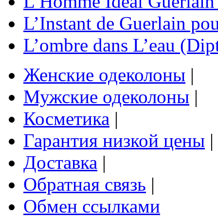
L’Homme Ideal Guerlain 
L’Instant de Guerlain p
L’ombre dans L’eau (Dip
Женские одеколоны
|
Мужские одеколоны
|
Косметика
|
Гарантия низкой цены
|
Доставка
|
Обратная связь
|
Обмен ссылками