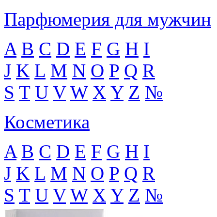
Парфюмерия для мужчин
A
B
C
D
E
F
G
H
I
J
K
L
M
N
O
P
Q
R
S
T
U
V
W
X
Y
Z
№
Косметика
A
B
C
D
E
F
G
H
I
J
K
L
M
N
O
P
Q
R
S
T
U
V
W
X
Y
Z
№