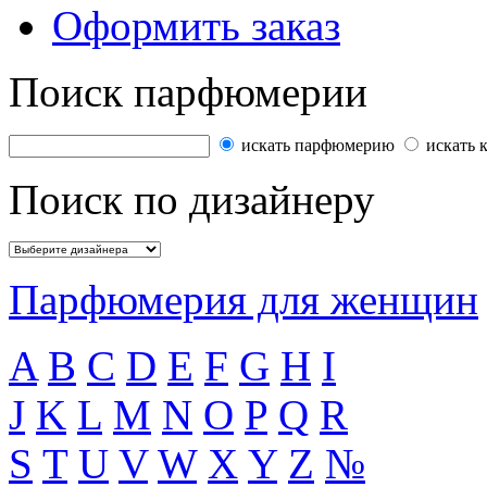
Оформить заказ
Поиск парфюмерии
искать парфюмерию
искать 
Поиск по дизайнеру
Парфюмерия для женщин
A
B
C
D
E
F
G
H
I
J
K
L
M
N
O
P
Q
R
S
T
U
V
W
X
Y
Z
№