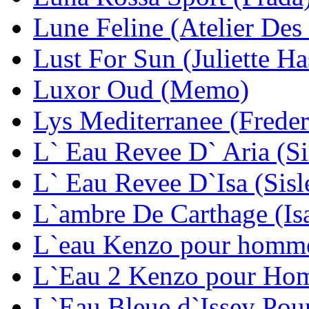
Lune Feline (Atelier Des
Lust For Sun (Juliette H
Luxor Oud (Memo)
Lys Mediterranee (Freder
L` Eau Revee D` Aria (Si
L` Eau Revee D`Isa (Sisl
L`ambre De Carthage (Is
L`eau Kenzo pour homm
L`Eau 2 Kenzo pour Ho
L`Eau Bleue d`Issey Po