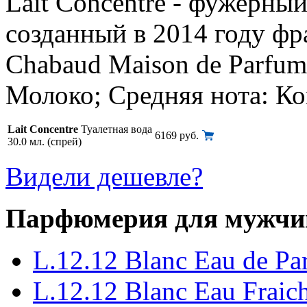
Lait Concentre - фужерны
созданный в 2014 году ф
Chabaud Maison de Parfum
Молоко; Средняя нота: Кок
Lait Concentre
Туалетная вода
6169 руб.
30.0 мл. (спрей)
Видели дешевле?
Парфюмерия для мужчи
L.12.12 Blanc Eau de Pa
L.12.12 Blanc Eau Fraich